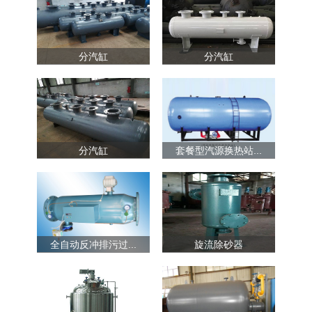
分汽缸
分汽缸
分汽缸
套餐型汽源换热站...
全自动反冲排污过...
旋流除砂器