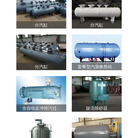
分汽缸
分汽缸
分汽缸
套餐型汽源换热站...
全自动反冲排污过...
旋流除砂器